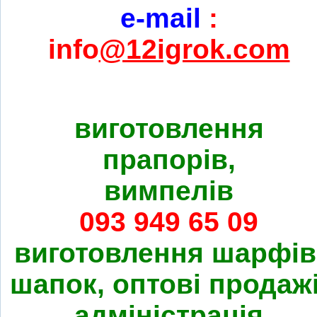
e-mail
:
info
@12igrok.com
виготовлення
прапорів,
вимпелів
093 949 65 09
виготовлення шарфів
шапок, оптові продажі
адміністрація