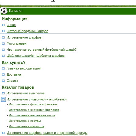
Каталог
Информация
О нас
Оптовые продажи шарфов
Изготовление шарфов
Фотогалерея
Что такое качественный футбольный шарф?
Шаблони шаликів | Шаблоны шарфов
Как купить?
Главная информация!
Доставка
Оплата
Каталог товаров
Изготовление вымпелов
Изготовление символики и атрибутики
-
Изготовление флагов и флажков
-
Изготовление значков и брелоков
-
Изготовление настенных часов
-
Изготовление посуды
-
Изготовление магнитов
Изготовление шарфов, шапок и спортивной одежды