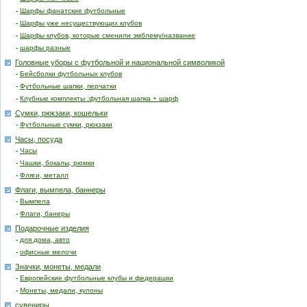
-
Шарфы фанатские футбольные
-
Шарфы уже несуществующих клубов
-
Шарфы клубов, которые сменили эмблему/название
-
шарфы разные
Головные уборы с футбольной и национальной символикой
-
Бейсболки футбольных клубов
-
Футбольные шапки, перчатки
-
Клубные комплекты :футбольная шапка + шарф
Сумки, рюкзаки, кошельки
-
Футбольные сумки, рюкзаки
Часы, посуда
-
Часы
-
Чашки, бокалы, рюмки
-
Фляги, металл
Флаги, вымпела, баннеры
-
Вымпела
-
Флаги, банеры
Подарочные изделия
-
для дома, авто
-
офисные мелочи
Значки, монеты, медали
-
Европейские футбольные клубы и федерации
-
Монеты, медали, кулоны
сувениры