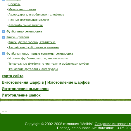
-
Брелоки
-
Мячики настольные
-
Аксессуары для мобильных телефонов
-
Разные футбольные мелочи
-
Автомобильные мелочи
Футбольная экипировка
Книги - футбол
-
Книги, фотоальбомы, статистика
-
Английские футбольные програмки
Футболки, спортивные костюмы, экипировка
-
Игровые футболки, шорты, тенниски-поло
-
Трикотажные футболки с принтами и эмблемами клубов
-
Фанатские футболки и аксессуары
карта сайта
Виготовлення шарфів | Изготовление шарфов
Изготовление вымпелов
Изготовление шапок
Copyright © 2002-2008 компания "Melbis".
Создание интернет м
Последнее обновление магазина: 13-05-202