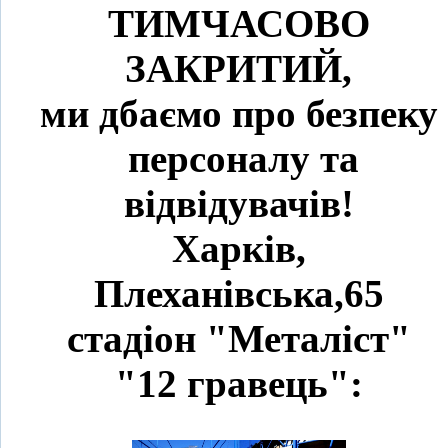
ТИМЧАСОВО
ЗАКРИТИЙ,
ми дбаємо про безпеку
персоналу та
відвідувачів!
Харків,
Плеханівська,65
стадіон "Металіст"
"12 гравець":