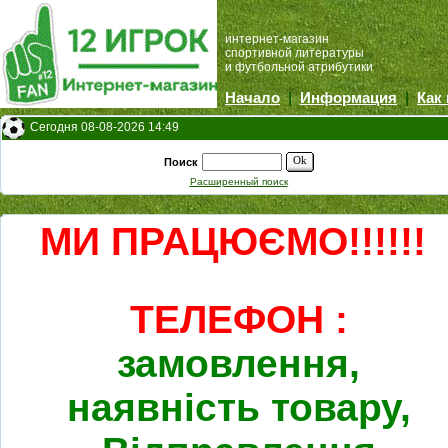
интернет-магазин
спортивной литературы
и футбольной атрибутики
Начало
|
Информация
|
Как
Сегодня 08-08-2026 14:49
Ok
Поиск
Расширенный поиск
МИ ПРАЦЮЄМО!!!!!!
ТЕЛЕФОН :
замовлення,
наявність товару,