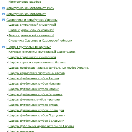
-
Изготовление шарфов
Атрибутика ФК Металлист 1925
Атрибутика ФК Металлист
Символика и атрибутика Украины
-
Шарфы с украинской символикой
-
Шапки с украинской символикой
-
Флаги с украинской символикой
-
Символика Харькова и Харьковской области
Шарфы футбольные клубные
-
Клубные комплекты: футбольный шарф+шапка
-
Шарфы с украинской символикой
-
Шарфы стран и национальных сборных
-
Шарфы профессиональных футбольных клубов Украины
-
Шарфы харьковских спортивных клубов
-
Шарфы футбольных клубов Англии
-
Шарфы футбольных клубов Испании
-
Шарфы футбольных клубов Италии
-
Шарфы футбольных клубов Германии
-
Шарфы футольных клубов Франции
-
Шарфы футбольных клубов Турции
-
Шарфы футбольных клубов Голландии
-
Шарфы футбольных клубов Португалии
-
Шарфы футбольных клубов Беларусии
-
Шарфы фубольных клубов остальной Европы
-
Шарфы матчевые