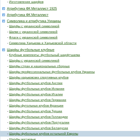
-
Изготовление шарфов
Атрибутика ФК Металлист 1925
Атрибутика ФК Металлист
Символика и атрибутика Украины
-
Шарфы с украинской символикой
-
Шапки с украинской символикой
-
Флаги с украинской символикой
-
Символика Харькова и Харьковской области
Шарфы футбольные клубные
-
Клубные комплекты: футбольный шарф+шапка
-
Шарфы с украинской символикой
-
Шарфы стран и национальных сборных
-
Шарфы профессиональных футбольных клубов Украины
-
Шарфы харьковских спортивных клубов
-
Шарфы футбольных клубов Англии
-
Шарфы футбольных клубов Испании
-
Шарфы футбольных клубов Италии
-
Шарфы футбольных клубов Германии
-
Шарфы футольных клубов Франции
-
Шарфы футбольных клубов Турции
-
Шарфы футбольных клубов Голландии
-
Шарфы футбольных клубов Португалии
-
Шарфы футбольных клубов Беларусии
-
Шарфы фубольных клубов остальной Европы
-
Шарфы матчевые