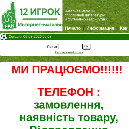
интернет-магазин
спортивной литературы
и футбольной атрибутики
Начало
|
Информация
|
Как
Сегодня 06-08-2026 05:08
Ok
Поиск
Расширенный поиск
МИ ПРАЦЮЄМО!!!!!!
ТЕЛЕФОН :
замовлення,
наявність товару,