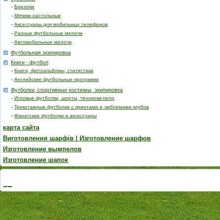
-
Брелоки
-
Мячики настольные
-
Аксессуары для мобильных телефонов
-
Разные футбольные мелочи
-
Автомобильные мелочи
Футбольная экипировка
Книги - футбол
-
Книги, фотоальбомы, статистика
-
Английские футбольные програмки
Футболки, спортивные костюмы, экипировка
-
Игровые футболки, шорты, тенниски-поло
-
Трикотажные футболки с принтами и эмблемами клубов
-
Фанатские футболки и аксессуары
карта сайта
Виготовлення шарфів | Изготовление шарфов
Изготовление вымпелов
Изготовление шапок