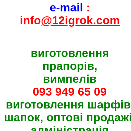
e-mail
:
info
@12igrok.com
виготовлення
прапорів,
вимпелів
093 949 65 09
виготовлення шарфів
шапок, оптові продажі
адміністрація