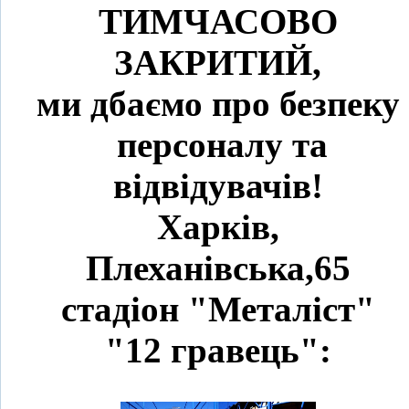
ТИМЧАСОВО
ЗАКРИТИЙ,
ми дбаємо про безпеку
персоналу та
відвідувачів!
Харків,
Плеханівська,65
стадіон "Металіст"
"12 гравець":