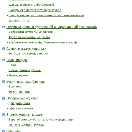
-
Шарфы фанатские футбольные
-
Шарфы уже несуществующих клубов
-
Шарфы клубов, которые сменили эмблему/название
-
шарфы разные
Головные уборы с футбольной и национальной символикой
-
Бейсболки футбольных клубов
-
Футбольные шапки, перчатки
-
Клубные комплекты :футбольная шапка + шарф
Сумки, рюкзаки, кошельки
-
Футбольные сумки, рюкзаки
Часы, посуда
-
Часы
-
Чашки, бокалы, рюмки
-
Фляги, металл
Флаги, вымпела, баннеры
-
Вымпела
-
Флаги, банеры
Подарочные изделия
-
для дома, авто
-
офисные мелочи
Значки, монеты, медали
-
Европейские футбольные клубы и федерации
-
Монеты, медали, кулоны
сувениры