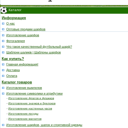
Каталог
Информация
О нас
Оптовые продажи шарфов
Изготовление шарфов
Фотогалерея
Что такое качественный футбольный шарф?
Шаблони шаликів | Шаблоны шарфов
Как купить?
Главная информация!
Доставка
Оплата
Каталог товаров
Изготовление вымпелов
Изготовление символики и атрибутики
-
Изготовление флагов и флажков
-
Изготовление значков и брелоков
-
Изготовление настенных часов
-
Изготовление посуды
-
Изготовление магнитов
Изготовление шарфов, шапок и спортивной одежды