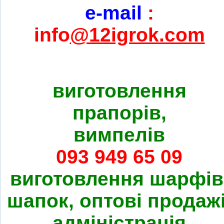
e-mail
:
info
@12igrok.com
виготовлення
прапорів,
вимпелів
093 949 65 09
виготовлення шарфів
шапок, оптові продажі
адміністрація