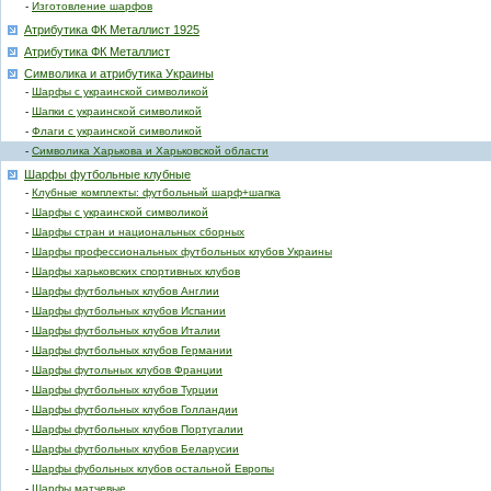
-
Изготовление шарфов
Атрибутика ФК Металлист 1925
Атрибутика ФК Металлист
Символика и атрибутика Украины
-
Шарфы с украинской символикой
-
Шапки с украинской символикой
-
Флаги с украинской символикой
-
Символика Харькова и Харьковской области
Шарфы футбольные клубные
-
Клубные комплекты: футбольный шарф+шапка
-
Шарфы с украинской символикой
-
Шарфы стран и национальных сборных
-
Шарфы профессиональных футбольных клубов Украины
-
Шарфы харьковских спортивных клубов
-
Шарфы футбольных клубов Англии
-
Шарфы футбольных клубов Испании
-
Шарфы футбольных клубов Италии
-
Шарфы футбольных клубов Германии
-
Шарфы футольных клубов Франции
-
Шарфы футбольных клубов Турции
-
Шарфы футбольных клубов Голландии
-
Шарфы футбольных клубов Португалии
-
Шарфы футбольных клубов Беларусии
-
Шарфы фубольных клубов остальной Европы
-
Шарфы матчевые