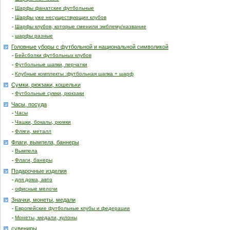
-
Шарфы фанатские футбольные
-
Шарфы уже несуществующих клубов
-
Шарфы клубов, которые сменили эмблему/название
-
шарфы разные
Головные уборы с футбольной и национальной символикой
-
Бейсболки футбольных клубов
-
Футбольные шапки, перчатки
-
Клубные комплекты :футбольная шапка + шарф
Сумки, рюкзаки, кошельки
-
Футбольные сумки, рюкзаки
Часы, посуда
-
Часы
-
Чашки, бокалы, рюмки
-
Фляги, металл
Флаги, вымпела, баннеры
-
Вымпела
-
Флаги, банеры
Подарочные изделия
-
для дома, авто
-
офисные мелочи
Значки, монеты, медали
-
Европейские футбольные клубы и федерации
-
Монеты, медали, кулоны
сувениры