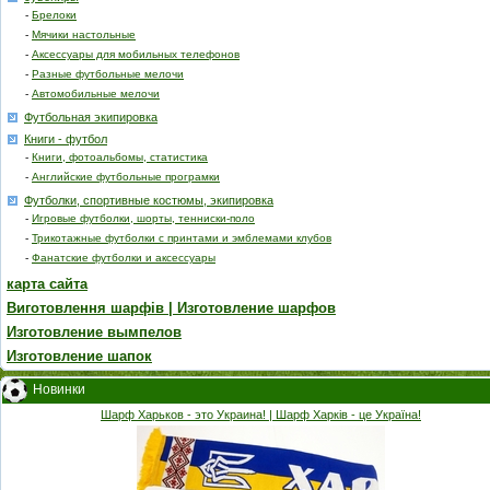
-
Брелоки
-
Мячики настольные
-
Аксессуары для мобильных телефонов
-
Разные футбольные мелочи
-
Автомобильные мелочи
Футбольная экипировка
Книги - футбол
-
Книги, фотоальбомы, статистика
-
Английские футбольные програмки
Футболки, спортивные костюмы, экипировка
-
Игровые футболки, шорты, тенниски-поло
-
Трикотажные футболки с принтами и эмблемами клубов
-
Фанатские футболки и аксессуары
карта сайта
Виготовлення шарфів | Изготовление шарфов
Изготовление вымпелов
Изготовление шапок
Новинки
Шарф Харьков - это Украина! | Шарф Харків - це Україна!