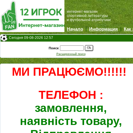
интернет-магазин
спортивной литературы
и футбольной атрибутики
Начало
|
Информация
|
Как
Сегодня 09-08-2026 12:57
Ok
Поиск
Расширенный поиск
МИ ПРАЦЮЄМО!!!!!!
ТЕЛЕФОН :
замовлення,
наявність товару,