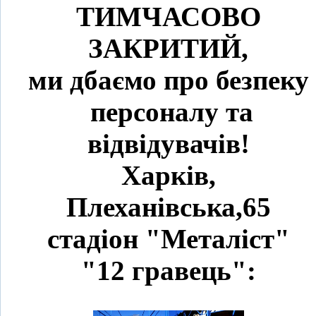
ТИМЧАСОВО
ЗАКРИТИЙ,
ми дбаємо про безпеку
персоналу та
відвідувачів!
Харків,
Плеханівська,65
стадіон "Металіст"
"12 гравець":