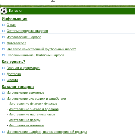
Каталог
Информация
О нас
Оптовые продажи шарфов
Изготовление шарфов
Фотогалерея
Что такое качественный футбольный шарф?
Шаблони шаликів | Шаблоны шарфов
Как купить?
Главная информация!
Доставка
Оплата
Каталог товаров
Изготовление вымпелов
Изготовление символики и атрибутики
-
Изготовление флагов и флажков
-
Изготовление значков и брелоков
-
Изготовление настенных часов
-
Изготовление посуды
-
Изготовление магнитов
Изготовление шарфов, шапок и спортивной одежды