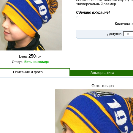
стилизованная эмблема клуба). М
Универсальный размер.
Сделано вУкраине!
Количеств
Доступно:
250
Цена:
грн
Статус:
Есть на складе
Описание и фото
Альтернатива
Фото товара