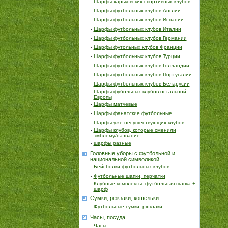
-
Шарфы харьковских спортивных клубов
-
Шарфы футбольных клубов Англии
-
Шарфы футбольных клубов Испании
-
Шарфы футбольных клубов Италии
-
Шарфы футбольных клубов Германии
-
Шарфы футольных клубов Франции
-
Шарфы футбольных клубов Турции
-
Шарфы футбольных клубов Голландии
-
Шарфы футбольных клубов Португалии
-
Шарфы футбольных клубов Беларусии
-
Шарфы фубольных клубов остальной
Европы
-
Шарфы матчевые
-
Шарфы фанатские футбольные
-
Шарфы уже несуществующих клубов
-
Шарфы клубов, которые сменили
эмблему/название
-
шарфы разные
Головные уборы с футбольной и
национальной символикой
-
Бейсболки футбольных клубов
-
Футбольные шапки, перчатки
-
Клубные комплекты :футбольная шапка +
шарф
Сумки, рюкзаки, кошельки
-
Футбольные сумки, рюкзаки
Часы, посуда
-
Часы