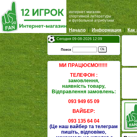
интернет-магазин
спортивной литературы
и футбольной атрибутики
Начало
|
Информация
|
Как
Сегодня 09-08-2026 12:09
Ok
Поиск
МИ ПРАЦЮЄМО!!!!!!
ТЕЛЕФОН :
замовлення,
наявність товару,
Відправлення замовлень:
093 949 65 09
ВАЙБЕР:
093 135 64 04
(Це наш вайбер та телеграм
пишіть, відповімо,