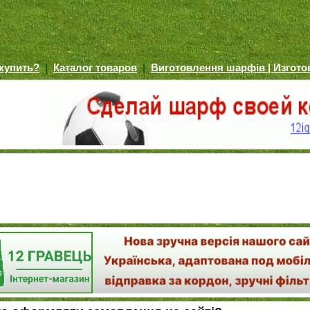
 купить?
|
Каталог товаров
|
Виготовлення шарфів | Изгот