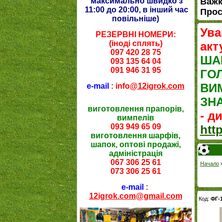
максимально швидко з
Важк
11:00 до 20:00, в інший час
Прос
повільніше
)
Ува
РЕЗЕРВНІ НОМЕРИ:
(іноді сплять)
акт
097 420 28 75
ША
093 135 64 04
091 946 31 95
ГО
ВИ
e-mail
: info
@12igrok.com
ЗН
виготовлення прапорів,
- д
вимпелів
093 949 65 09
htt
виготовлення шарфів,
шапок, оптові продажі,
адміністрація
067 306 25 61
Начало
073 306 25 61
e-mail
:
12igrok.com@gmail.com
Код:
ФГ-