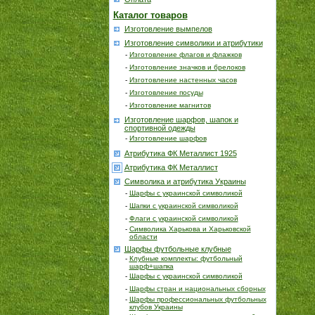
Каталог товаров
Изготовление вымпелов
Изготовление символики и атрибутики
-
Изготовление флагов и флажков
-
Изготовление значков и брелоков
-
Изготовление настенных часов
-
Изготовление посуды
-
Изготовление магнитов
Изготовление шарфов, шапок и
спортивной одежды
-
Изготовление шарфов
Атрибутика ФК Металлист 1925
Атрибутика ФК Металлист
Символика и атрибутика Украины
-
Шарфы с украинской символикой
-
Шапки с украинской символикой
-
Флаги с украинской символикой
-
Символика Харькова и Харьковской
области
Шарфы футбольные клубные
-
Клубные комплекты: футбольный
шарф+шапка
-
Шарфы с украинской символикой
-
Шарфы стран и национальных сборных
-
Шарфы профессиональных футбольных
клубов Украины