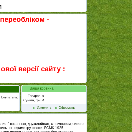
4
 переобліком -
вої версії сайту :
Ваша корзина
Товаров:
Покупатель:
Сумма, грн:
Изменить
Оформить
ист" вязанная, двухслойная, с пампоном, синего
пись по периметру шапки: FCMK 1925