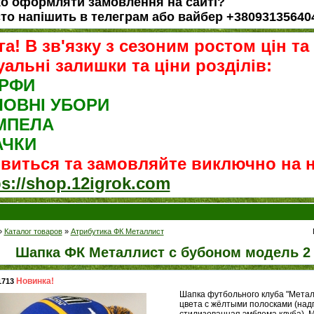
о оформляти замовлення на сайті?
то напішить в телеграм або вайбер +38093135640
га! В зв'язку з сезоним ростом цін та
уальні залишки та ціни розділів:
РФИ
ЛОВНІ УБОРИ
МПЕЛА
АЧКИ
ивиться та замовляйте виключно на но
ps://shop.12igrok.com
»
Каталог товаров
»
Атрибутика ФК Металлист
Шапка ФК Металлист с бубоном модель 2
Новинка!
1713
Шапка футбольного клуба "Металл
цвета с жёлтыми полосками (над