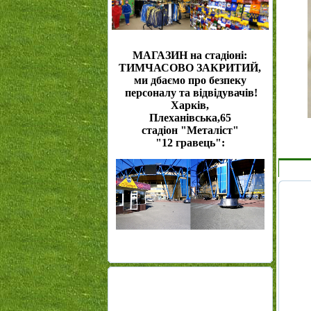
МАГАЗИН на стадіоні:
ТИМЧАСОВО ЗАКРИТИЙ,
ми дбаємо про безпеку
персоналу та відвідувачів!
Харків,
Плеханівська,65
стадіон "Металіст"
"12 гравець":