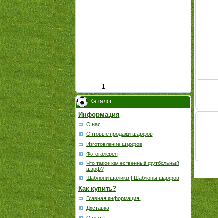
1
Каталог
Информация
О нас
Оптовые продажи шарфов
Изготовление шарфов
Фотогалерея
Что такое качественный футбольный
шарф?
Шаблони шаликів | Шаблоны шарфов
Как купить?
Главная информация!
Доставка
Оплата