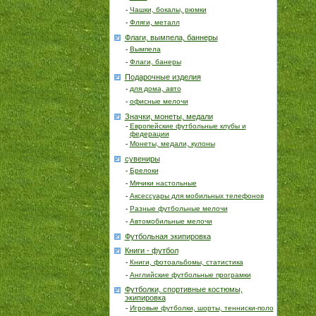
-
Чашки, бокалы, рюмки
-
Фляги, металл
Флаги, вымпела, баннеры
-
Вымпела
-
Флаги, банеры
Подарочные изделия
-
для дома, авто
-
офисные мелочи
Значки, монеты, медали
-
Европейские футбольные клубы и
федерации
-
Монеты, медали, кулоны
сувениры
-
Брелоки
-
Мячики настольные
-
Аксессуары для мобильных телефонов
-
Разные футбольные мелочи
-
Автомобильные мелочи
Футбольная экипировка
Книги - футбол
-
Книги, фотоальбомы, статистика
-
Английские футбольные програмки
Футболки, спортивные костюмы,
экипировка
-
Игровые футболки, шорты, тенниски-поло