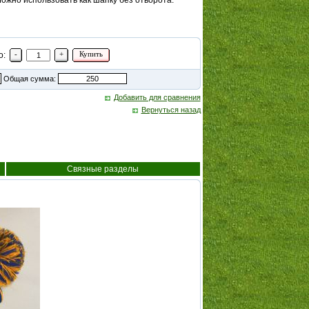
ожно использовать как шапку без отворота.
-
+
Купить
о:
Общая сумма:
Добавить для сравнения
Вернуться назад
Связные разделы