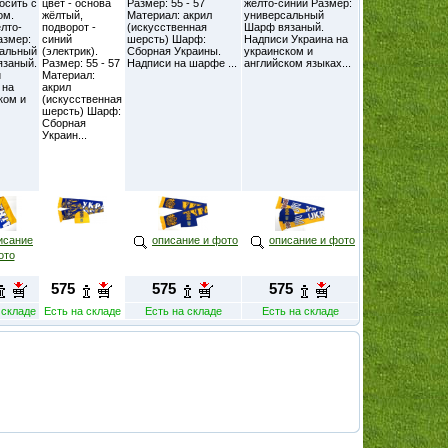
осить с
цвет - основа
Размер: 55 - 57
жёлто-синий Размер:
ом.
жёлтый,
Материал: акрил
универсальный
ёлто-
подворот -
(искусственная
Шарф вязаный.
азмер:
синий
шерсть) Шарф:
Надписи Украина на
сальный
(электрик).
Сборная Украины.
украинском и
язаный.
Размер: 55 - 57
Надписи на шарфе ...
английском языках...
и
Материал:
 на
акрил
ком и
(искусственная
шерсть) Шарф:
Сборная
Украин...
исание
описание и фото
описание и фото
ото
575
575
575
 складе
Есть на складе
Есть на складе
Есть на складе