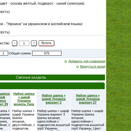
цвет - основа жёлтый, подворот - синий (электрик).
ерсть)
 - "Украина" на украинском и английском языках
ерсть)
-
+
Купить
ество:
Общая сумма:
Добавить для сравнения
Вернуться назад
Связные разделы
 шапка
Набор шапка
Набор шапка +
Набор шапка +
арф
+ шарф
шарф Украина
шарф Украина
аина
Украина
вариант 3
вариант 27
нт 29
модель Узор
апка +
Набор шапка +
Набор шапка + шарф
Набор шапка + шарф
краина
шарф Украина
Украина вариант 3
Украина Шапка
язаная,
Шапка:
Шапка вязаная,
вязаная,
инка,
вязаная,
однослойная с
однослойная с
йная, с
двухслойная, с
подворотом,вышитый
подворотом,вышитый
м,
подвортом,
герб Украины.
герб Украины. Цвет: