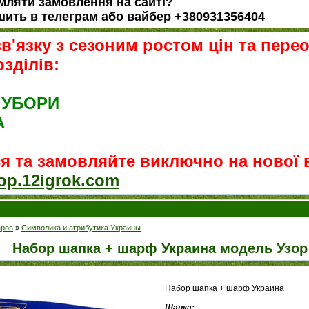
ляти замовлення на сайті?
шить в телеграм або вайбер +380931356404
зв'язку з сезоним ростом цін та пере
озділів:
 УБОРИ
А
я та замовляйте виключно на нової в
hop.12igrok.com
аров
»
Символика и атрибутика Украины
Набор шапка + шарф Украина модель Узор
Набор шапка + шарф Украина
Шапка: