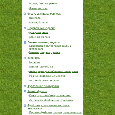
-
Чашки, бокалы, рюмки
-
Фляги, металл
Флаги, вымпела, баннеры
-
Вымпела
-
Флаги, банеры
Подарочные изделия
-
для дома, авто
-
офисные мелочи
Значки, монеты, медали
-
Европейские футбольные клубы и
федерации
-
Монеты, медали, кулоны
сувениры
-
Брелоки
-
Мячики настольные
-
Аксессуары для мобильных телефонов
-
Разные футбольные мелочи
-
Автомобильные мелочи
Футбольная экипировка
Книги - футбол
-
Книги, фотоальбомы, статистика
-
Английские футбольные програмки
Футболки, спортивные костюмы,
экипировка
-
Игровые футболки, шорты, тенниски-поло