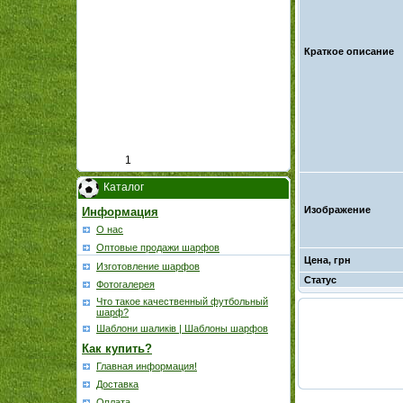
Краткое описание
1
Каталог
Изображение
Информация
О нас
Оптовые продажи шарфов
Цена, грн
Изготовление шарфов
Статус
Фотогалерея
Что такое качественный футбольный
шарф?
Шаблони шаликів | Шаблоны шарфов
Как купить?
Главная информация!
Доставка
Оплата