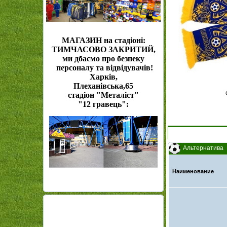
МАГАЗИН на стадіоні:
ТИМЧАСОВО ЗАКРИТИЙ,
ми дбаємо про безпеку
персоналу та відвідувачів!
Харків,
Плеханівська,65
стадіон "Металіст"
"12 гравець":
Альтернатива
Наименование