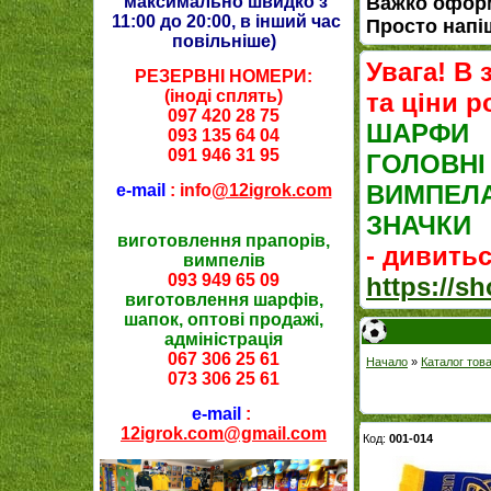
максимально швидко з
Важко оформ
11:00 до 20:00, в інший час
Просто напі
повільніше
)
Увага! В 
РЕЗЕРВНІ НОМЕРИ:
(іноді сплять)
та ціни р
097 420 28 75
ШАРФИ
093 135 64 04
091 946 31 95
ГОЛОВНІ
ВИМПЕЛ
e-mail
: info
@12igrok.com
ЗНАЧКИ
виготовлення прапорів,
- дивитьс
вимпелів
093 949 65 09
https://s
виготовлення шарфів,
шапок, оптові продажі,
адміністрація
067 306 25 61
Начало
»
Каталог тов
073 306 25 61
e-mail
:
12igrok.com@gmail.com
Код:
001-014