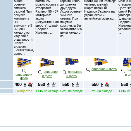
Акция
пампоном,
гарамонично
жёлто-синий Размер:
можно н
осенне-
можно носить с
дополняют
универсальный
отворот
зимнего
отворотом.
друг друга.
Шарф вязаный.
Цвет: ж
сезона! При
Размер: 55 - 57
Акция осенне-
Надписи Украина на
синий Р
покупке
Материал:
зимнего
украинском и
универ
комплекта
акрил
сезона! При
английском языках...
Шарф в
Вы
(искусственная
покупке
Надпис
экономите 5
шерсть) Шарф:
комплекта Вы
Украина
% цены
Сборная
экономите 5 %
украинс
каждого из
Украины. ...
цены каждого
...
изделий в
из...
отдельности!
Шапка
вязаная,
шестиклинка,
однос...
описание и фото
оп
описание
описание
описание и
и ф
и фото
и фото
фото
400
550
550
550
550
Ожидается
Есть на складе
Есть на складе
Есть на складе
Есть на