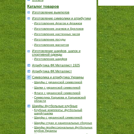
Каталог товаров
Изготовление вымпелов
Изготовление символики и атрибутики
-
Изготовление флагов и флажков
-
Изготовление значков и брелоков
-
Изготовление настенных часов
-
Изготовление посуды
-
Изготовление магнитов
Изготовление шарфов, шапок и
спортивной одежды
-
Изготовление шарфов
Атрибутика ФК Металлист 1925
Атрибутика ФК Металлист
Символика и атрибутика Украины
-
Шарфы с украинской символикой
-
Шапки с украинской символикой
-
Флаги с украинской символикой
-
Символика Харькова и Харьковской
области
Шарфы футбольные клубные
-
Клубные комплекты: футбольный
шарф+шапка
-
Шарфы с украинской символикой
-
Шарфы стран и национальных сборных
-
Шарфы профессиональных футбольных
клубов Украины