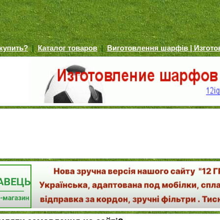
 купить?
|
Каталог товаров
|
Виготовлення шарфів | Изгот