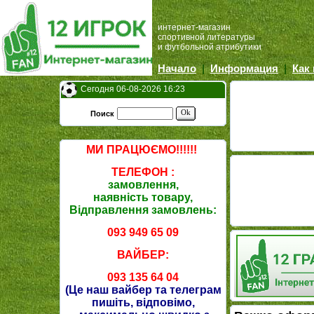
интернет-магазин
спортивной литературы
и футбольной атрибутики
Начало
|
Информация
|
Как
Сегодня 06-08-2026 16:23
Ok
Поиск
МИ ПРАЦЮЄМО!!!!!!
ТЕЛЕФОН :
замовлення,
наявність товару,
Відправлення замовлень:
093 949 65 09
ВАЙБЕР:
093 135 64 04
(Це наш вайбер та телеграм
пишіть, відповімо,