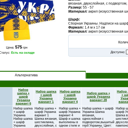
вязаная, двухслойная, с подвортом, 
Размер:
55 - 57
Материал:
акрил (искусственная ш
Шарф:
Сборная Украины. Надписи на шарфе
Формат:
1,4 м х 17 см
Материал:
акрил (искусственная ш
Колич
575
Цена:
грн
Доступно:
Статус:
Есть на складе
Альтернатива
Набор
Набор шапка
Набор шапка
Набор
шапка +
Набор шапка +
+ шарф
+ шарф
+ ш
шарф
шарф Украина
Украина
Украина
Укр
Украина
вариант 28
вариант 1
вариант 4
вариа
вариант 6
Набор шапка
Набор шапка +
Набор шапка +
Набор шапка + шарф
Набор ш
+ шарф
шарф Украина
шарф Украина
Украина Шапка
шарф У
Украина
вариант 1
вариант 4
вязаная,
Шапка в
Набор шапка
Шапка вязаная,
Шарф и шапка
однослойная с
шестикл
+ шарф
шестиклинка,
выполнены в
подворотом,вышитый
двухсло
Украина
двухслойная, с
одном стиле и
герб Украины. Цвет:
пампоно