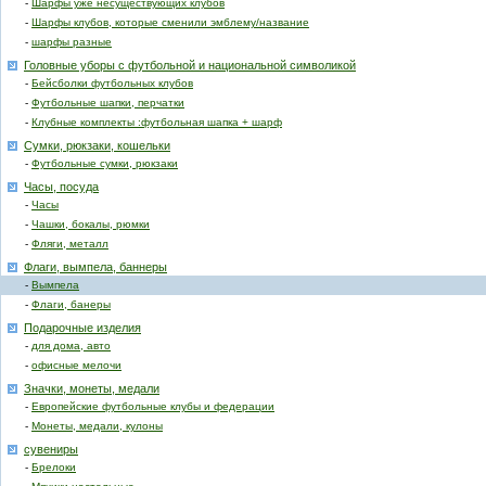
-
Шарфы уже несуществующих клубов
-
Шарфы клубов, которые сменили эмблему/название
-
шарфы разные
Головные уборы с футбольной и национальной символикой
-
Бейсболки футбольных клубов
-
Футбольные шапки, перчатки
-
Клубные комплекты :футбольная шапка + шарф
Сумки, рюкзаки, кошельки
-
Футбольные сумки, рюкзаки
Часы, посуда
-
Часы
-
Чашки, бокалы, рюмки
-
Фляги, металл
Флаги, вымпела, баннеры
-
Вымпела
-
Флаги, банеры
Подарочные изделия
-
для дома, авто
-
офисные мелочи
Значки, монеты, медали
-
Европейские футбольные клубы и федерации
-
Монеты, медали, кулоны
сувениры
-
Брелоки