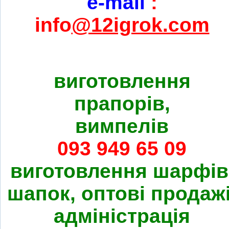
e-mail
:
info
@12igrok.com
виготовлення
прапорів,
вимпелів
093 949 65 09
виготовлення шарфів
шапок, оптові продажі
адміністрація