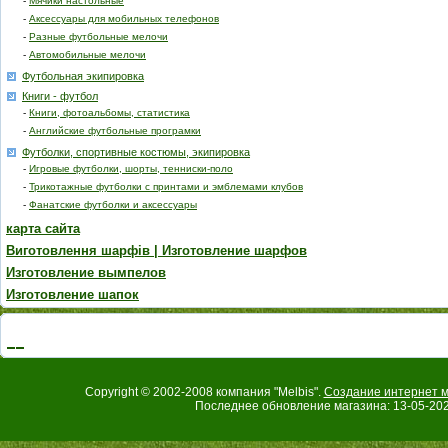
-
Мячики настольные
-
Аксессуары для мобильных телефонов
-
Разные футбольные мелочи
-
Автомобильные мелочи
Футбольная экипировка
Книги - футбол
-
Книги, фотоальбомы, статистика
-
Английские футбольные програмки
Футболки, спортивные костюмы, экипировка
-
Игровые футболки, шорты, тенниски-поло
-
Трикотажные футболки с принтами и эмблемами клубов
-
Фанатские футболки и аксессуары
карта сайта
Виготовлення шарфів | Изготовление шарфов
Изготовление вымпелов
Изготовление шапок
Copyright © 2002-2008 компания "Melbis".
Создание интернет м
Последнее обновление магазина: 13-05-202