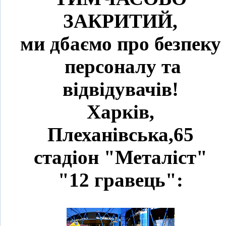
ЗАКРИТИЙ,
ми дбаємо про безпеку
персоналу та
відвідувачів!
Харків,
Плеханівська,65
стадіон "Металіст"
"12 гравець":