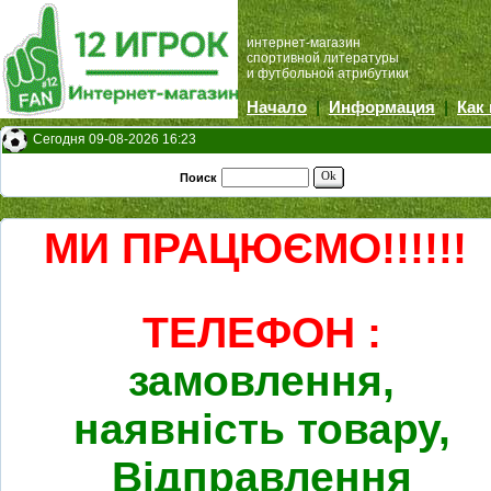
интернет-магазин
спортивной литературы
и футбольной атрибутики
Начало
|
Информация
|
Как
Сегодня 09-08-2026 16:23
Ok
Поиск
МИ ПРАЦЮЄМО!!!!!!
ТЕЛЕФОН :
замовлення,
наявність товару,
Відправлення