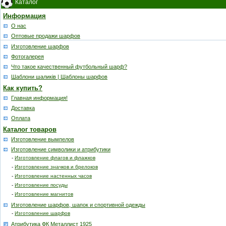
Каталог
Информация
О нас
Оптовые продажи шарфов
Изготовление шарфов
Фотогалерея
Что такое качественный футбольный шарф?
Шаблони шаликів | Шаблоны шарфов
Как купить?
Главная информация!
Доставка
Оплата
Каталог товаров
Изготовление вымпелов
Изготовление символики и атрибутики
-
Изготовление флагов и флажков
-
Изготовление значков и брелоков
-
Изготовление настенных часов
-
Изготовление посуды
-
Изготовление магнитов
Изготовление шарфов, шапок и спортивной одежды
-
Изготовление шарфов
Атрибутика ФК Металлист 1925