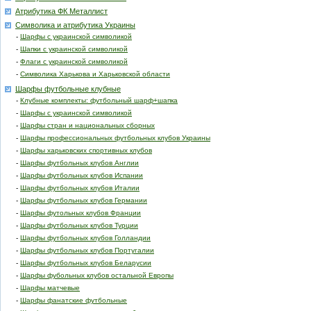
Атрибутика ФК Металлист
Символика и атрибутика Украины
-
Шарфы с украинской символикой
-
Шапки с украинской символикой
-
Флаги с украинской символикой
-
Символика Харькова и Харьковской области
Шарфы футбольные клубные
-
Клубные комплекты: футбольный шарф+шапка
-
Шарфы с украинской символикой
-
Шарфы стран и национальных сборных
-
Шарфы профессиональных футбольных клубов Украины
-
Шарфы харьковских спортивных клубов
-
Шарфы футбольных клубов Англии
-
Шарфы футбольных клубов Испании
-
Шарфы футбольных клубов Италии
-
Шарфы футбольных клубов Германии
-
Шарфы футольных клубов Франции
-
Шарфы футбольных клубов Турции
-
Шарфы футбольных клубов Голландии
-
Шарфы футбольных клубов Португалии
-
Шарфы футбольных клубов Беларусии
-
Шарфы фубольных клубов остальной Европы
-
Шарфы матчевые
-
Шарфы фанатские футбольные