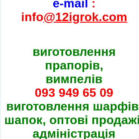
e-mail
:
info
@12igrok.com
виготовлення
прапорів,
вимпелів
093 949 65 09
виготовлення шарфів
шапок, оптові продажі
адміністрація