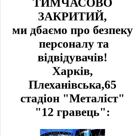
ТИМЧАСОВО
ЗАКРИТИЙ,
ми дбаємо про безпеку
персоналу та
відвідувачів!
Харків,
Плеханівська,65
стадіон "Металіст"
"12 гравець":