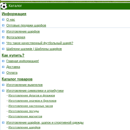
Каталог
Информация
О нас
Оптовые продажи шарфов
Изготовление шарфов
Фотогалерея
Что такое качественный футбольный шарф?
Шаблони шаликів | Шаблоны шарфов
Как купить?
Главная информация!
Доставка
Оплата
Каталог товаров
Изготовление вымпелов
Изготовление символики и атрибутики
-
Изготовление флагов и флажков
-
Изготовление значков и брелоков
-
Изготовление настенных часов
-
Изготовление посуды
-
Изготовление магнитов
Изготовление шарфов, шапок и спортивной одежды
-
Изготовление шарфов