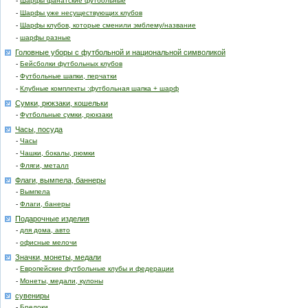
-
Шарфы фанатские футбольные
-
Шарфы уже несуществующих клубов
-
Шарфы клубов, которые сменили эмблему/название
-
шарфы разные
Головные уборы с футбольной и национальной символикой
-
Бейсболки футбольных клубов
-
Футбольные шапки, перчатки
-
Клубные комплекты :футбольная шапка + шарф
Сумки, рюкзаки, кошельки
-
Футбольные сумки, рюкзаки
Часы, посуда
-
Часы
-
Чашки, бокалы, рюмки
-
Фляги, металл
Флаги, вымпела, баннеры
-
Вымпела
-
Флаги, банеры
Подарочные изделия
-
для дома, авто
-
офисные мелочи
Значки, монеты, медали
-
Европейские футбольные клубы и федерации
-
Монеты, медали, кулоны
сувениры
-
Брелоки