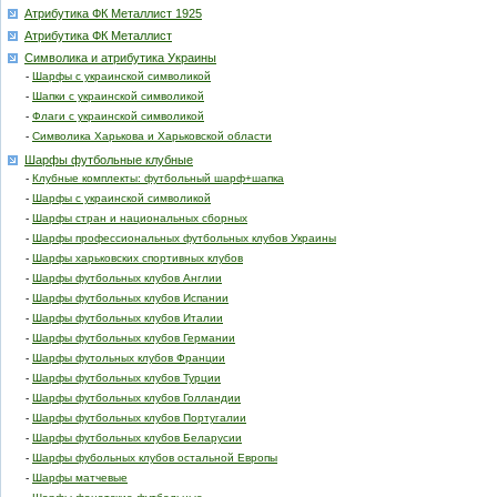
Атрибутика ФК Металлист 1925
Атрибутика ФК Металлист
Символика и атрибутика Украины
-
Шарфы с украинской символикой
-
Шапки с украинской символикой
-
Флаги с украинской символикой
-
Символика Харькова и Харьковской области
Шарфы футбольные клубные
-
Клубные комплекты: футбольный шарф+шапка
-
Шарфы с украинской символикой
-
Шарфы стран и национальных сборных
-
Шарфы профессиональных футбольных клубов Украины
-
Шарфы харьковских спортивных клубов
-
Шарфы футбольных клубов Англии
-
Шарфы футбольных клубов Испании
-
Шарфы футбольных клубов Италии
-
Шарфы футбольных клубов Германии
-
Шарфы футольных клубов Франции
-
Шарфы футбольных клубов Турции
-
Шарфы футбольных клубов Голландии
-
Шарфы футбольных клубов Португалии
-
Шарфы футбольных клубов Беларусии
-
Шарфы фубольных клубов остальной Европы
-
Шарфы матчевые