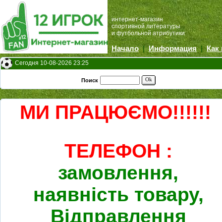
интернет-магазин
спортивной литературы
и футбольной атрибутики
Начало
|
Информация
|
Как
Сегодня 10-08-2026 23:25
Ok
Поиск
МИ ПРАЦЮЄМО!!!!!!
ТЕЛЕФОН :
замовлення,
наявність товару,
Відправлення