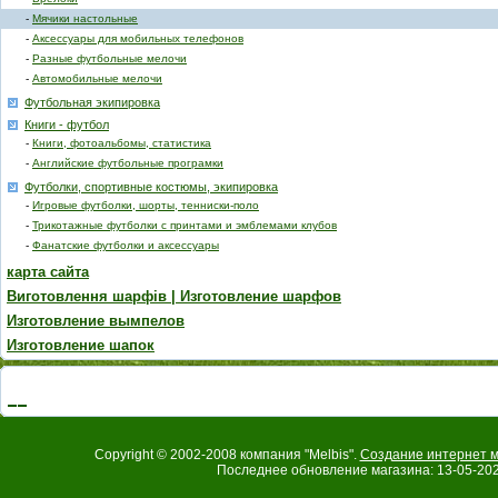
-
Мячики настольные
-
Аксессуары для мобильных телефонов
-
Разные футбольные мелочи
-
Автомобильные мелочи
Футбольная экипировка
Книги - футбол
-
Книги, фотоальбомы, статистика
-
Английские футбольные програмки
Футболки, спортивные костюмы, экипировка
-
Игровые футболки, шорты, тенниски-поло
-
Трикотажные футболки с принтами и эмблемами клубов
-
Фанатские футболки и аксессуары
карта сайта
Виготовлення шарфів | Изготовление шарфов
Изготовление вымпелов
Изготовление шапок
Copyright © 2002-2008 компания "Melbis".
Создание интернет м
Последнее обновление магазина: 13-05-202