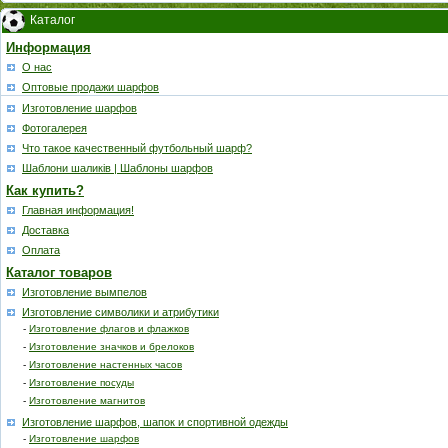
Каталог
Информация
О нас
Оптовые продажи шарфов
Изготовление шарфов
Фотогалерея
Что такое качественный футбольный шарф?
Шаблони шаликів | Шаблоны шарфов
Как купить?
Главная информация!
Доставка
Оплата
Каталог товаров
Изготовление вымпелов
Изготовление символики и атрибутики
-
Изготовление флагов и флажков
-
Изготовление значков и брелоков
-
Изготовление настенных часов
-
Изготовление посуды
-
Изготовление магнитов
Изготовление шарфов, шапок и спортивной одежды
-
Изготовление шарфов