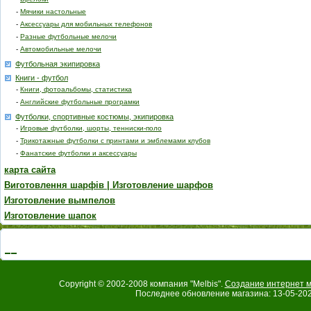
-
Мячики настольные
-
Аксессуары для мобильных телефонов
-
Разные футбольные мелочи
-
Автомобильные мелочи
Футбольная экипировка
Книги - футбол
-
Книги, фотоальбомы, статистика
-
Английские футбольные програмки
Футболки, спортивные костюмы, экипировка
-
Игровые футболки, шорты, тенниски-поло
-
Трикотажные футболки с принтами и эмблемами клубов
-
Фанатские футболки и аксессуары
карта сайта
Виготовлення шарфів | Изготовление шарфов
Изготовление вымпелов
Изготовление шапок
Copyright © 2002-2008 компания "Melbis".
Создание интернет м
Последнее обновление магазина: 13-05-202