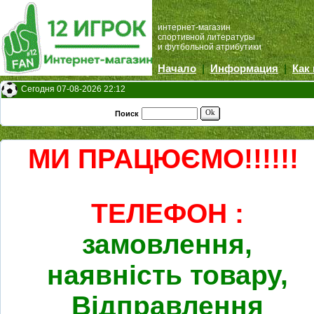
интернет-магазин
спортивной литературы
и футбольной атрибутики
Начало
|
Информация
|
Как
Сегодня 07-08-2026 22:12
Ok
Поиск
МИ ПРАЦЮЄМО!!!!!!
ТЕЛЕФОН :
замовлення,
наявність товару,
Відправлення