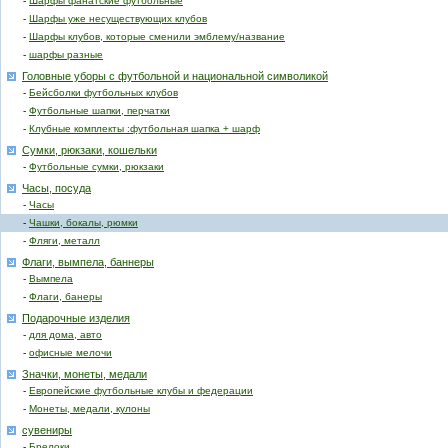
-
Шарфы фанатские футбольные
-
Шарфы уже несуществующих клубов
-
Шарфы клубов, которые сменили эмблему/название
-
шарфы разные
Головные уборы с футбольной и национальной символикой
-
Бейсболки футбольных клубов
-
Футбольные шапки, перчатки
-
Клубные комплекты :футбольная шапка + шарф
Сумки, рюкзаки, кошельки
-
Футбольные сумки, рюкзаки
Часы, посуда
-
Часы
-
Чашки, бокалы, рюмки
-
Фляги, металл
Флаги, вымпела, баннеры
-
Вымпела
-
Флаги, банеры
Подарочные изделия
-
для дома, авто
-
офисные мелочи
Значки, монеты, медали
-
Европейские футбольные клубы и федерации
-
Монеты, медали, кулоны
сувениры
-
Брелоки