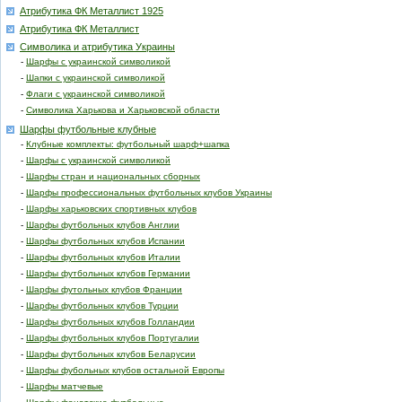
Атрибутика ФК Металлист 1925
Атрибутика ФК Металлист
Символика и атрибутика Украины
-
Шарфы с украинской символикой
-
Шапки с украинской символикой
-
Флаги с украинской символикой
-
Символика Харькова и Харьковской области
Шарфы футбольные клубные
-
Клубные комплекты: футбольный шарф+шапка
-
Шарфы с украинской символикой
-
Шарфы стран и национальных сборных
-
Шарфы профессиональных футбольных клубов Украины
-
Шарфы харьковских спортивных клубов
-
Шарфы футбольных клубов Англии
-
Шарфы футбольных клубов Испании
-
Шарфы футбольных клубов Италии
-
Шарфы футбольных клубов Германии
-
Шарфы футольных клубов Франции
-
Шарфы футбольных клубов Турции
-
Шарфы футбольных клубов Голландии
-
Шарфы футбольных клубов Португалии
-
Шарфы футбольных клубов Беларусии
-
Шарфы фубольных клубов остальной Европы
-
Шарфы матчевые