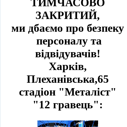
ТИМЧАСОВО
ЗАКРИТИЙ,
ми дбаємо про безпеку
персоналу та
відвідувачів!
Харків,
Плеханівська,65
стадіон "Металіст"
"12 гравець":