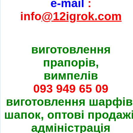
e-mail
:
info
@12igrok.com
виготовлення
прапорів,
вимпелів
093 949 65 09
виготовлення шарфів
шапок, оптові продажі
адміністрація